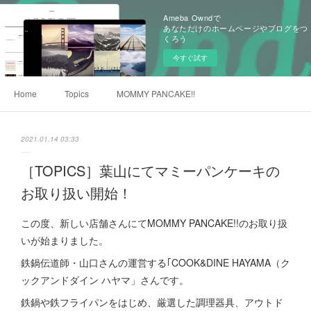
Ameba Owndで
あなただけのホームページやブログをつ
くろう
今すぐ試す
Home
Topics
MOMMY PANCAKE!!
2021.01.14 03:33
［TOPICS］葉山にてマミーパンケーキの
お取り扱い開始！
この度、新しい店舗さんにてMOMMY PANCAKE!!のお取り扱
いが始まりました。
鉄鍋伝道師・山口さんの運営する｢COOK&DINE HAYAMA（ク
ックアンドダイン ハヤマ」さんです。
鉄鍋や鉄フライパンをはじめ、厳選した調理器具、アウトド