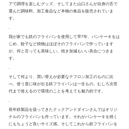
アで調理を楽しむグッズ、そしてまた山口さんが自身の舌で
選んだ調味料、加工食品など本物の食品を販売されていま
す。
.
我が家でも鉄のフライパンを使用して早7年、パンケーキをは
じめ、餃子など焼物はほぼそのフライパンで作っています
が、何と言っても美味しい。焼き加減もいい具合につきま
す。
.
そして何より、買い替えが必要なテフロン加工のものに比
べ、使う度に味が出る鉄フライパンは一生もの。むしろ次世
代まで使えるので環境のことを考えても魅力的です。
.
長年鉄製品を扱ってきたクックアンドダインさんではオリジ
ナルのフライパンも作っています。それがパンケーキを焼く
にもちょうど良いサイズ感。そしてこれから鉄フライパンを