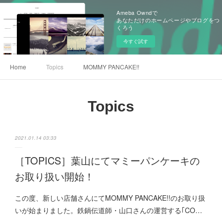
Ameba Owndで
あなただけのホームページやブログをつ
くろう
今すぐ試す
Home
Topics
MOMMY PANCAKE!!
Topics
2021.01.14 03:33
［TOPICS］葉山にてマミーパンケーキの
お取り扱い開始！
この度、新しい店舗さんにてMOMMY PANCAKE!!のお取り扱
いが始まりました。鉄鍋伝道師・山口さんの運営する｢CO…