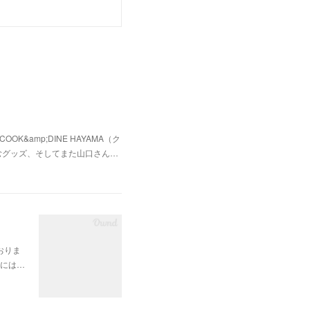
&amp;DINE HAYAMA（ク
むグッズ、そしてまた山口さん…
おりま
舗には…