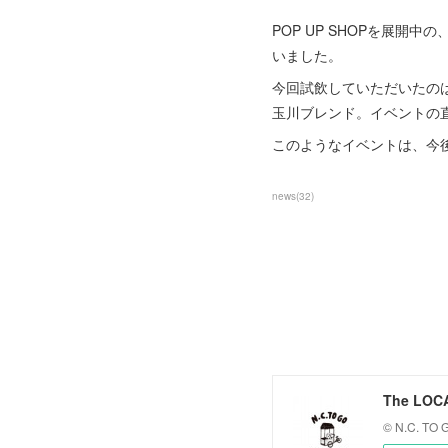
POP UP SHOPを展開中
いました。
今回試飲していただいたのは用
玉川ブレンド。イベントの
このようなイベントは、今
news
(
32
)
The LOC
© N.C. TO