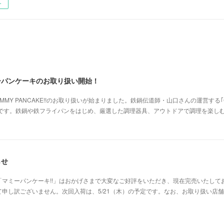
ー
ミーパンケーキのお取り扱い開始！
Y PANCAKE!!のお取り扱いが始まりました。鉄鍋伝道師・山口さんの運営する｢COOK
んです。鉄鍋や鉄フライパンをはじめ、厳選した調理器具、アウトドアで調理を楽し
らせ
マミーパンケーキ!!」はおかげさまで大変なご好評をいただき、現在完売いたして
申し訳ございません。次回入荷は、5/21（木）の予定です。なお、お取り扱い店