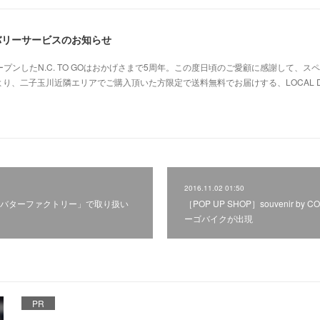
リバリーサービスのお知らせ
オープンしたN.C. TO GOはおかげさまで5周年。この度日頃のご愛顧に感謝して、ス
り、二子玉川近隣エリアでご購入頂いた方限定で送料無料でお届けする、LOCAL D
2016.11.02 01:50
ド&バターファクトリー」で取り扱い
［POP UP SHOP］souvenir by
ーゴバイクが出現
PR