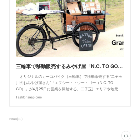
三輪車で移動販売するみやげ屋「N.C. TO GO」二子玉川で営業開始
オリジナルのカーゴバイク（三輪車）で移動販売する"二子玉
川のおみやげ屋さん"「エヌシー・トウー・ゴー（N.C. TO
GO）」が4月25日に営業を開始する。二子玉川エリアや地元…
Fashionsnap.com
news
(
32
)