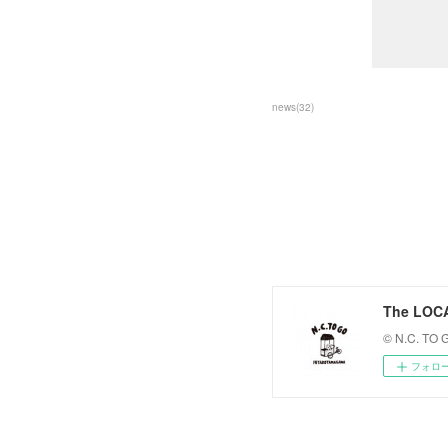
news
(
32
)
The LOC
© N.C. TO
フォロ