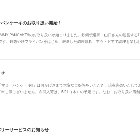
ミーパンケーキのお取り扱い開始！
Y PANCAKE!!のお取り扱いが始まりました。鉄鍋伝道師・山口さんの運営する｢COOK
んです。鉄鍋や鉄フライパンをはじめ、厳選した調理器具、アウトドアで調理を楽し
らせ
マミーパンケーキ!!」はおかげさまで大変なご好評をいただき、現在完売いたして
申し訳ございません。次回入荷は、5/21（木）の予定です。なお、お取り扱い店
リバリーサービスのお知らせ