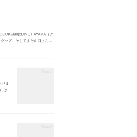
&amp;DINE HAYAMA（ク
むグッズ、そしてまた山口さん…
おりま
舗には…