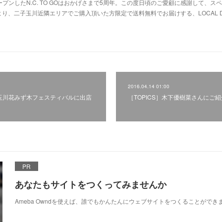
オープンしたN.C. TO GOはおかげさまで5周年。この度日頃のご愛顧に感謝して、ス
り、二子玉川近隣エリアでご購入頂いた方限定で送料無料でお届けする、LOCAL D
2016.04.14 01:00
二子玉川花みず木フェスティバルに出店
［TOPICS］木下優樹菜さんにご
PR
あなたもサイトをつくってみませんか
Ameba Owndを使えば、誰でもかんたんにウェブサイトをつくることができ