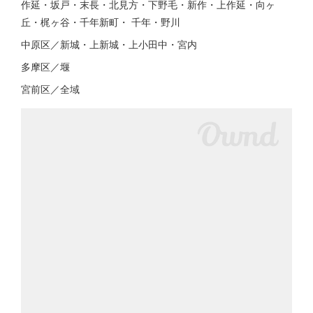
作延・坂戸・末長・北見方・下野毛・新作・上作延・向ヶ
丘・梶ヶ谷・千年新町・ 千年・野川
中原区／新城・上新城・上小田中・宮内
多摩区／堰
宮前区／全域