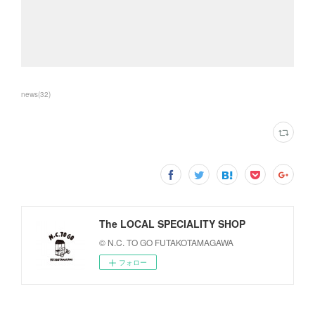
news
(
32
)
The LOCAL SPECIALITY SHOP
© N.C. TO GO FUTAKOTAMAGAWA
フォロー