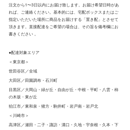
注文から1〜3日以内にお届け致します。お届け希望日時があ
れば、ご連絡ください。基本的には、宅配ボックスまたはご
指定いただいた場所に商品をお届けする「置き配」とさせて
頂きます。直接配達をご希望の場合は、その旨を備考欄にお
書きください 。
●配達対象エリア
＜東京都＞
世田谷区／全域
大田区／田園調布・石川町
目黒区／大岡山・緑が丘・自由が丘・中根・平町・八雲・柿
の木坂・東が丘
狛江市／東和泉・猪方・駒井町・岩戸南・岩戸北
＜川崎市＞
高津区／瀬田・二子・諏訪・溝口・久地・宇奈根・久本・下