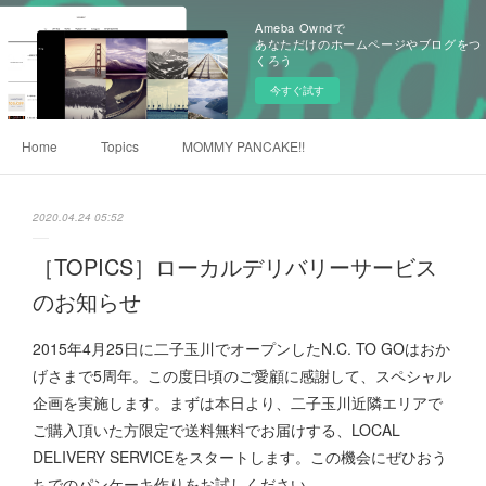
Ameba Owndで
あなただけのホームページやブログをつ
くろう
今すぐ試す
Home
Topics
MOMMY PANCAKE!!
2020.04.24 05:52
［TOPICS］ローカルデリバリーサービス
のお知らせ
2015年4月25日に二子玉川でオープンしたN.C. TO GOはおか
げさまで5周年。この度日頃のご愛顧に感謝して、スペシャル
企画を実施します。まずは本日より、二子玉川近隣エリアで
ご購入頂いた方限定で送料無料でお届けする、LOCAL
DELIVERY SERVICEをスタートします。この機会にぜひおう
ちでのパンケーキ作りをお試しください。