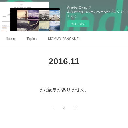
Ameba Owndで
あなただけのホームページやブログをつ
くろう
今すぐ試す
Home
Topics
MOMMY PANCAKE!!
2016
.
11
まだ記事がありません。
1
2
3